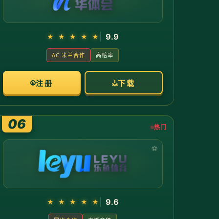
9.9
★ ★ ★ ★ ★
AC 米兰合作
高赔率
注册
下载
06
热门
9.6
★ ★ ★ ★ ★